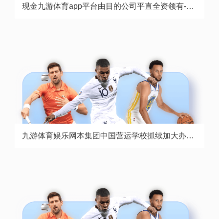
现金九游体育app平台由目的公司平直全资领有-九游体育(中国)官方网站 登录入口 IOS/安卓通用版/手机app下载
九游体育娱乐网本集团中国营运学校抓续加大办学参预-九游体育(中国)官方网站 登录入口 IOS/安卓通用版/手机app下载