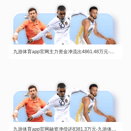
九游体育app官网主力资金净流出4861.48万元-九游体育(中国)官方网站 登录入口 IOS/安卓通用版/手机app下载
九游体育app官网融资净偿还8381.3万元-九游体育(中国)官方网站 登录入口 IOS/安卓通用版/手机app下载