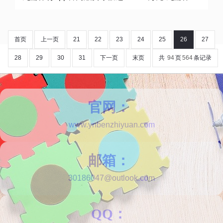
首页
上一页
21
22
23
24
25
26
27
28
29
30
31
下一页
末页
共
94
页
564
条记录
官网：
www.ynbenzhiyuan.com
邮箱：
30186047@outlook.com
QQ：