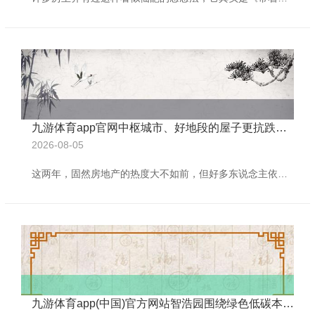
九游体育app官网中枢城市、好地段的屋子更抗跌、也更保值-九游体育(中国)官方网站 登录入口 IOS/安卓通用版/手机app下载
2026-08-05
这两年，固然房地产的热度大不如前，但好多东说念主依旧比拟存眷房价的走势， 莫得买房的一又友绝顶纠结，是该攥紧时辰上车呢，照旧再等一等？而关于有房的东说念主来说，当今是不是抛售的临了时机？ 好多东说念主对此狐疑不已，其实，市集上还是透出一些风向。固然没东说念主能100%权衡改日，但概述来看，2026年的房价走势，还是有了一些可以参考的痕迹。 是以当今的你，不管是绸缪买房照旧卖房，看懂底下这三点，提前作念绸缪，王人很贫苦。 信号一：计策定力相配强，房住不炒是长久基调 伸开剩余80% 领先必须看昭彰
九游体育app(中国)官方网站智浩园围绕绿色低碳本领、数据经济和算力奇迹等标的-九游体育(中国)官方网站 登录入口 IOS/安卓通用版/手机app下载