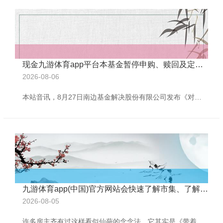
现金九游体育app平台本基金暂停申购、赎回及定投业务-九游体育(中国)官方网站 登录入口 IOS/安卓通用版/手机app下载
2026-08-06
本站音讯，8月27日南边基金解决股份有限公司发布《对于南边原油证券投资基金2025年9月1日暂停申购、赎回和定投业务的公告》。公告中辅导，为2025年9月1日（好意思国服务节）为纽约证券交游所节沐日，本基金暂停申购、赎回及定投业务，自2025年9月1日起南边原油证券投资基金2025年9月1日暂停申购、赎回和定投业务，下属分级基金养息明细如下： 以上本色为本站据公开信息整理现金九游体育app平台，由AI算法生成（网信算备310104345710301240019号），不组成投资提议。
九游体育app(中国)官方网站会快速了解市集、了解专科学问和战略-九游体育(中国)官方网站 登录入口 IOS/安卓通用版/手机app下载
2026-08-05
许多房主齐有过这样看似仙葩的念念法，它其实是《带着我方的房源入职》，仅仅这样作念在扩充中并辞谢易。要是能这样作念，上风是不言而谕的。1、哄骗中介公司的客户资源，优先匹配到合适我方的客群，并在不违抗公司操作治安的布景之下，优先保举我方的房源。2、公司成交会给业务员佣金，行动既是房主又是业务员的双重变装，在相对快速卖出我方房源的同期又能进一步裁汰往来本钱。3、过问中介公司职责，会快速了解市集、了解专科学问和战略九游体育app(中国)官方网站，对个东谈主改日卖房故意，也对个东谈主改日从事磋议职责积攒