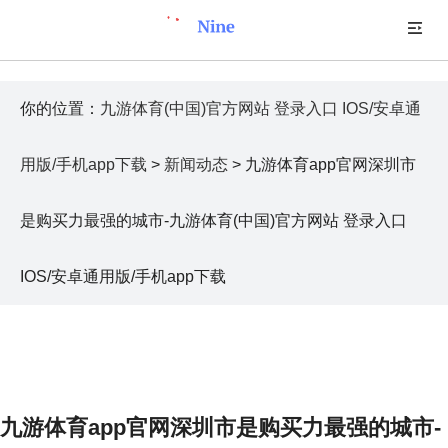
你的位置：
九游体育(中国)官方网站 登录入口 IOS/安卓通
用版/手机app下载
>
新闻动态
> 九游体育app官网深圳市
是购买力最强的城市-九游体育(中国)官方网站 登录入口
IOS/安卓通用版/手机app下载
九游体育app官网深圳市是购买力最强的城市-