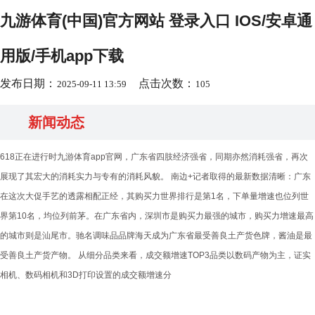
九游体育(中国)官方网站 登录入口 IOS/安卓通
用版/手机app下载
发布日期：
点击次数：
2025-09-11 13:59
105
新闻动态
618正在进行时九游体育app官网，广东省四肢经济强省，同期亦然消耗强省，再次
展现了其宏大的消耗实力与专有的消耗风貌。 南边+记者取得的最新数据清晰：广东
在这次大促手艺的透露相配正经，其购买力世界排行是第1名，下单量增速也位列世
界第10名，均位列前茅。在广东省内，深圳市是购买力最强的城市，购买力增速最高
的城市则是汕尾市。驰名调味品品牌海天成为广东省最受善良土产货色牌，酱油是最
受善良土产货产物。 从细分品类来看，成交额增速TOP3品类以数码产物为主，证实
相机、数码相机和3D打印设置的成交额增速分