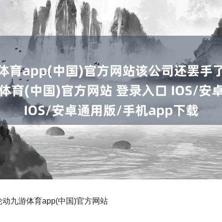
动九游体育app(中国)官方网站