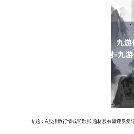
专题：A股指数行情或迎歇脚 题材股有望迎反复轮