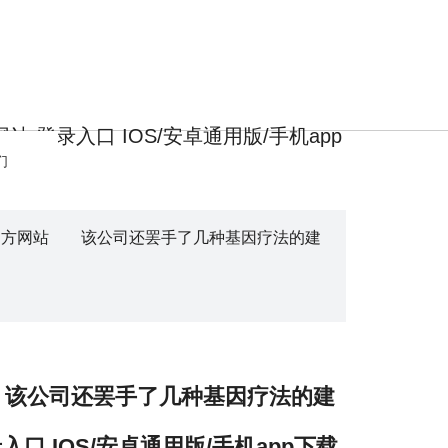
站 登录入口 IOS/安卓通用版/手机app
们
国)官方网站 该公司还罢手了几种基因疗法的建
站 该公司还罢手了几种基因疗法的建
入口 IOS/安卓通用版/手机app下载