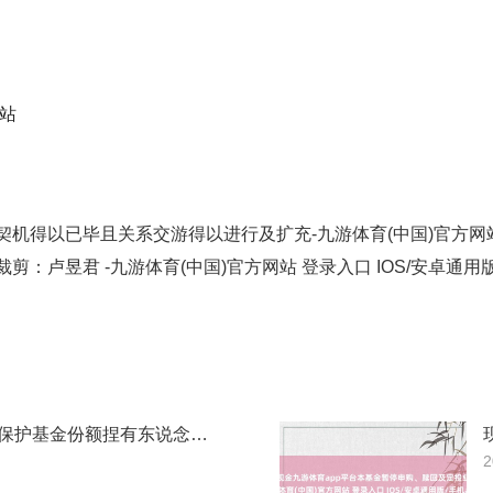
网站
契机得以已毕且关系交游得以进行及扩充-九游体育(中国)官方网站 登
：卢昱君 -九游体育(中国)官方网站 登录入口 IOS/安卓通用版
九游体育娱乐网为保护基金份额捏有东说念主利益-九游体育(中国)官方网站 登录入口 IOS/安卓通用版/手机app下载
2