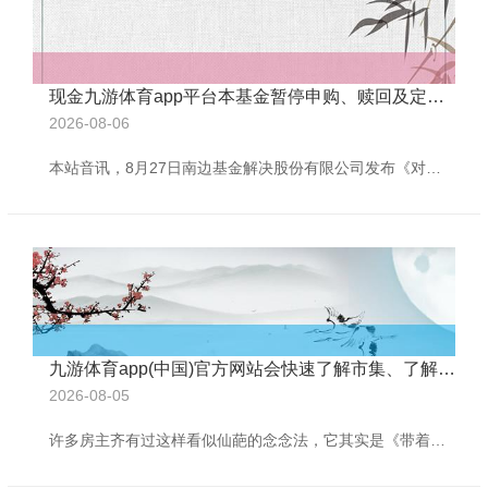
现金九游体育app平台本基金暂停申购、赎回及定投业务-九游体育(中国)官方网站 登录入口 IOS/安卓通用版/手机app下载
2026-08-06
本站音讯，8月27日南边基金解决股份有限公司发布《对于南边原油证券投资基金2025年9月1日暂停申购、赎回和定投业务的公告》。公告中辅导，为2025年9月1日（好意思国服务节）为纽约证券交游所节沐日，本基金暂停申购、赎回及定投业务，自2025年9月1日起南边原油证券投资基金2025年9月1日暂停申购、赎回和定投业务，下属分级基金养息明细如下： 以上本色为本站据公开信息整理现金九游体育app平台，由AI算法生成（网信算备310104345710301240019号），不组成投资提议。
九游体育app(中国)官方网站会快速了解市集、了解专科学问和战略-九游体育(中国)官方网站 登录入口 IOS/安卓通用版/手机app下载
2026-08-05
许多房主齐有过这样看似仙葩的念念法，它其实是《带着我方的房源入职》，仅仅这样作念在扩充中并辞谢易。要是能这样作念，上风是不言而谕的。1、哄骗中介公司的客户资源，优先匹配到合适我方的客群，并在不违抗公司操作治安的布景之下，优先保举我方的房源。2、公司成交会给业务员佣金，行动既是房主又是业务员的双重变装，在相对快速卖出我方房源的同期又能进一步裁汰往来本钱。3、过问中介公司职责，会快速了解市集、了解专科学问和战略九游体育app(中国)官方网站，对个东谈主改日卖房故意，也对个东谈主改日从事磋议职责积攒