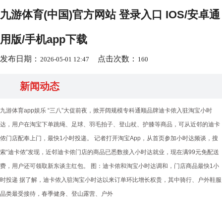
九游体育(中国)官方网站 登录入口 IOS/安卓通
用版/手机app下载
发布日期：
点击次数：
2026-05-01 12:47
160
新闻动态
九游体育app娱乐 “三八”大促前夜，掀开阔规模专科通顺品牌迪卡侬入驻淘宝小时
达，用户在淘宝下单跳绳、足球、羽毛拍子、登山杖、护膝等商品，可从近邻的迪卡
侬门店配奉上门，最快1小时投递。 记者打开淘宝App，从首页参加小时达频谈，搜
索“迪卡侬”发现，近邻迪卡侬门店的商品已悉数接入小时达就业，现在满99元免配送
费，用户还可领取新东谈主红包。 图：迪卡侬和淘宝小时达调和，门店商品最快1小
时投递 据了解，迪卡侬入驻淘宝小时达以来订单环比增长权贵，其中骑行、户外鞋服
品类最受接待，春季健身、登山露营、户外