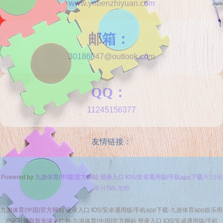
www.ynbenzhiyuan.com
邮箱：
30186047@outlook.com
QQ：
11245156377
友情链接：
Powered by
九游体育(中国)官方网站 登录入口 IOS/安卓通用版/手机app下载
RSS地
图
HTML地图
九游体育(中国)官方网站 登录入口 IOS/安卓通用版/手机app下载-九游体育app娱乐用
户还可领取新东谈主红包-九游体育(中国)官方网站 登录入口 IOS/安卓通用版/手机