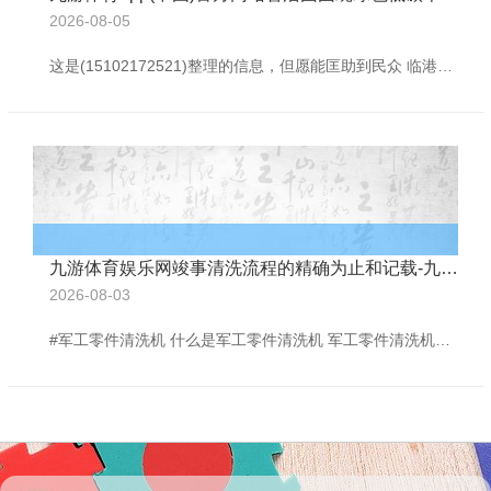
2026-08-05
这是(15102172521)整理的信息，但愿能匡助到民众 临港新城智浩园行为金桥集团用心打造的金港系列园区之一，与金港智荟园、金港智宇园、金港智拓园、金港智锐园共同组成临港概述区的产业中枢。园区以“无界、智谋、和会、滋长”为中枢境念，为生物医药、东说念主工智能、低空经济等前沿规模提供全链产业空间，并通过多元配套奇迹构建起企业发展的坚实平台。 智浩园的地舆位置优厚，交通网罗发扬，便于企业邻接高卑劣资源。园区内方案了生动的办公空间和研发所在，知足不同范畴企业的需求。空间盘算推算堤防实用性，层高和
九游体育娱乐网竣事清洗流程的精确为止和记载-九游体育(中国)官方网站 登录入口 IOS/安卓通用版/手机app下载
2026-08-03
#军工零件清洗机 什么是军工零件清洗机 军工零件清洗机是一种专诚用于清洁军工行业精密零部件的建筑。这类建筑概况有用去除零件名义的油污、金属屑、灰尘和其他浑浊物，确保零件在后续加工或安装流程中达到要求的清洁度标准。 军工零件对清洁度的要求不竭比世俗工业零件更为严格，因此军工零件清洗机在策画上需要接头更多专科要素： 1.清洗精度要求高，概况惩处微米级浑浊物 2.适应多种特殊材料，包括高强度合金、复合材料等 3.具备防腐蚀功能，幸免清洗流程对零件变成二次毁伤 4.可惩处复杂几何时局的零件 5.清洗流