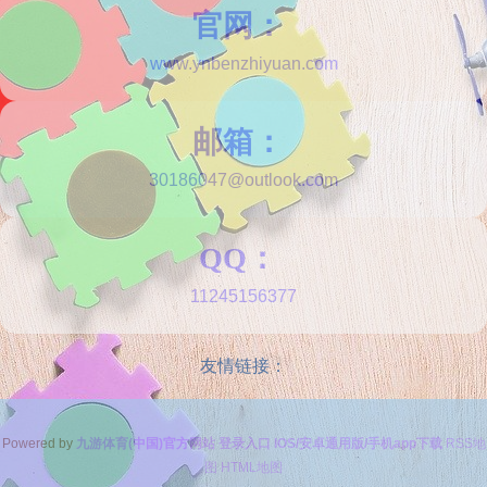
官网：
www.ynbenzhiyuan.com
邮箱：
30186047@outlook.com
QQ：
11245156377
友情链接：
Powered by
九游体育(中国)官方网站 登录入口 IOS/安卓通用版/手机app下载
RSS地
图
HTML地图