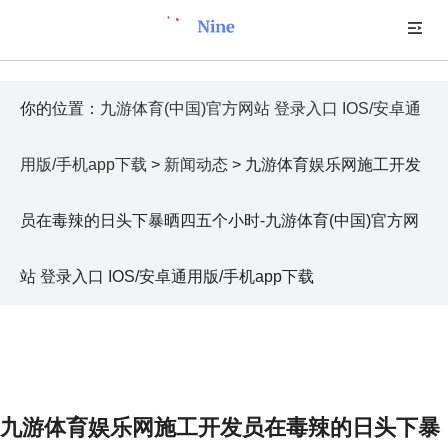
你的位置：
九游体育(中国)官方网站 登录入口 IOS/安卓通
用版/手机app下载
>
新闻动态
> 九游体育娱乐网施工开发
员在毒辣的日头下暴晒四五个小时-九游体育(中国)官方网
站 登录入口 IOS/安卓通用版/手机app下载
九游体育娱乐网施工开发员在毒辣的日头下暴