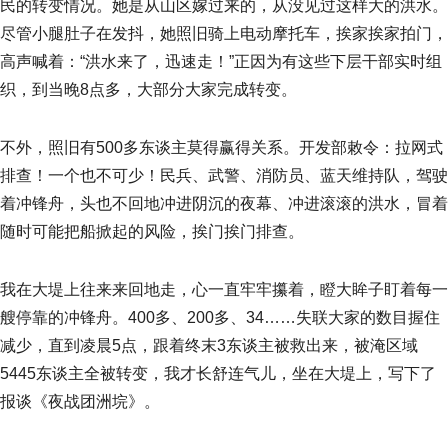
民的转变情况。她是从山区嫁过来的，从没见过这样大的洪水。
尽管小腿肚子在发抖，她照旧骑上电动摩托车，挨家挨家拍门，
高声喊着：“洪水来了，迅速走！”正因为有这些下层干部实时组
织，到当晚8点多，大部分大家完成转变。
不外，照旧有500多东谈主莫得赢得关系。开发部敕令：拉网式
排查！一个也不可少！民兵、武警、消防员、蓝天维持队，驾驶
着冲锋舟，头也不回地冲进阴沉的夜幕、冲进滚滚的洪水，冒着
随时可能把船掀起的风险，挨门挨门排查。
我在大堤上往来来回地走，心一直牢牢攥着，瞪大眸子盯着每一
艘停靠的冲锋舟。400多、200多、34……失联大家的数目握住
减少，直到凌晨5点，跟着终末3东谈主被救出来，被淹区域
5445东谈主全被转变，我才长舒连气儿，坐在大堤上，写下了
报谈《夜战团洲垸》。